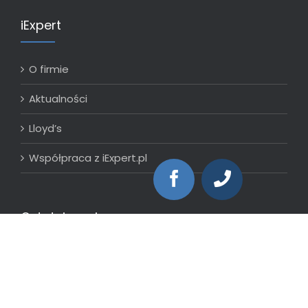
iExpert
O firmie
Aktualności
Lloyd’s
Współpraca z iExpert.pl
Ostatnie wpisy
Zmiany w programie ubezpieczeń dla
rzeczoznawców majątkowych
24 czerwca 2026