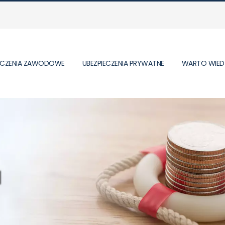
IECZENIA ZAWODOWE
UBEZPIECZENIA PRYWATNE
WARTO WIED
gicznym
u
alna