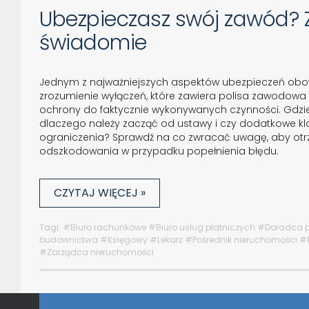
Ubezpieczasz swój zawód? 
świadomie
Jednym z najważniejszych aspektów ubezpieczeń obo
zrozumienie wyłączeń, które zawiera polisa zawodowa
ochrony do faktycznie wykonywanych czynności. Gdzie
dlaczego należy zacząć od ustawy i czy dodatkowe kl
ograniczenia? Sprawdź na co zwracać uwagę, aby ot
odszkodowania w przypadku popełnienia błędu.
CZYTAJ WIĘCEJ »
Tagi:
#Biuro rachunkowe
#Biuro usług płatniczych
#Doradca 
budownictwa
#Księgowy
#Lekarz
#Pośrednik nieruchomości
#
#Zarządca nieruchomości