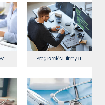
we
Programiści i firmy IT