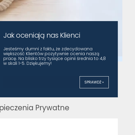
Jak oceniają nas Klienci
Jesteśmy dumni z faktu, że zdecydowana
większość Klientów pozytywnie ocenia naszą
pracę. Na blisko trzy tysiące opinii średnia to 4,8
w skali 1-5. Dziękujemy!
SPRAWDŹ »
pieczenia Prywatne