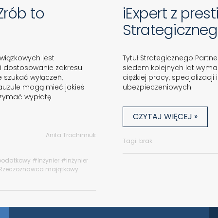
Zrób to
iExpert z pre
Strategiczneg
wiązkowych jest
Tytuł Strategicznego Partnera
 i dostosowanie zakresu
siedem kolejnych lat wymag
 szukać wyłączeń,
ciężkiej pracy, specjaliza
auzule mogą mieć jakieś
ubezpieczeniowych.
rzymać wypłatę
CZYTAJ WIĘCEJ »
Anita Trochimiuk
Tagi: brak
podatkowy
#Inżynier
#inżynier
Rzeczoznawca majątkowy