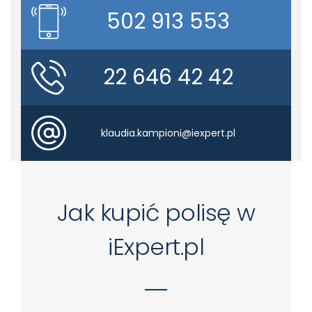
502 913 553
22 646 42 42
klaudia.kampioni@iexpert.pl
Jak kupić polisę w
iExpert.pl