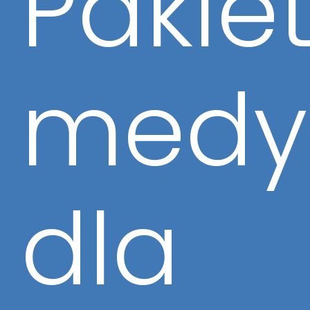
Pakie
medy
dla