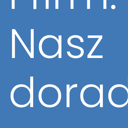
Nasz
dora