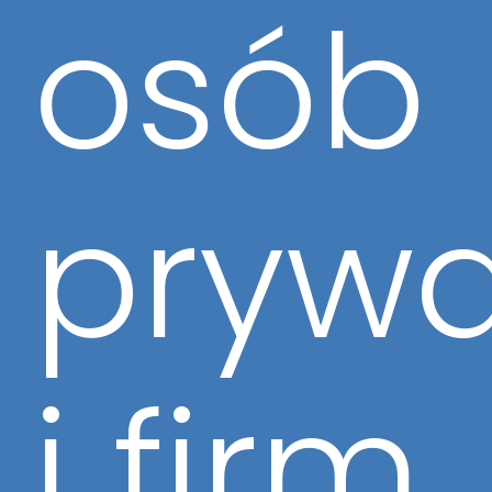
osób
pryw
i firm.