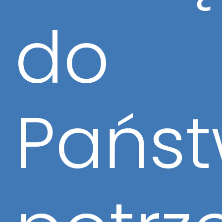
do
Pańs