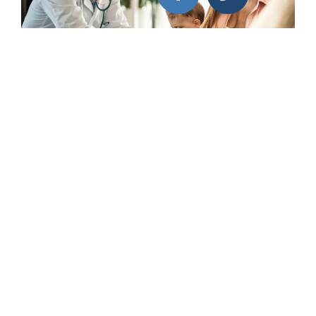
23 stycznia 2024
Ubezpieczenia
zdrowotne - porady
Pakiety
medyczne ułatwiają
zarządzanie własnym
zdrowiem
Już niemal 4,7 mln Polaków ma prywatne
ubezpieczenie zdrowotne - wynika z danych PIU. To
wzrost o prawie 15 proc. w porównaniu z tym samym
okresem w roku poprzednim. Mimo podwyżek rośnie
na pakiety chętniej decydują się osoby prywatne,
które dopatrują się oszczędności w posiadaniu