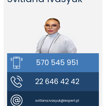
570 545 951
22 646 42 42
svitlana.ivasyuk@iexpert.pl