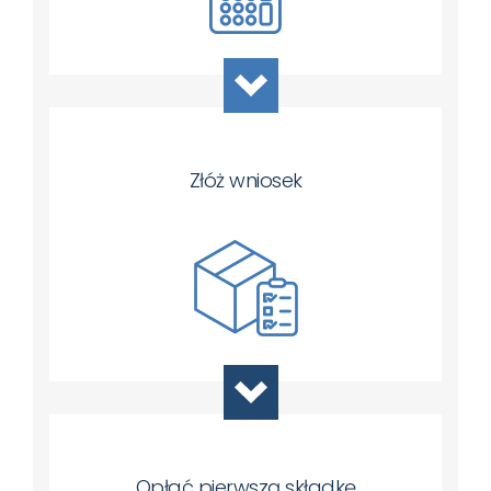
Złóż wniosek
Opłać pierwszą składkę