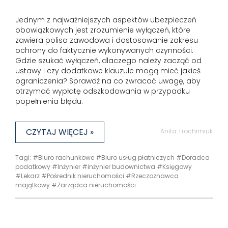
Jednym z najważniejszych aspektów ubezpieczeń
obowiązkowych jest zrozumienie wyłączeń, które
zawiera polisa zawodowa i dostosowanie zakresu
ochrony do faktycznie wykonywanych czynności.
Gdzie szukać wyłączeń, dlaczego należy zacząć od
ustawy i czy dodatkowe klauzule mogą mieć jakieś
ograniczenia? Sprawdź na co zwracać uwagę, aby
otrzymać wypłatę odszkodowania w przypadku
popełnienia błędu.
CZYTAJ WIĘCEJ »
Anita Trochimiuk
Tagi:
#Biuro rachunkowe
#Biuro usług płatniczych
#Doradca
podatkowy
#Inżynier
#inżynier budownictwa
#Księgowy
#Lekarz
#Pośrednik nieruchomości
#Rzeczoznawca
majątkowy
#Zarządca nieruchomości