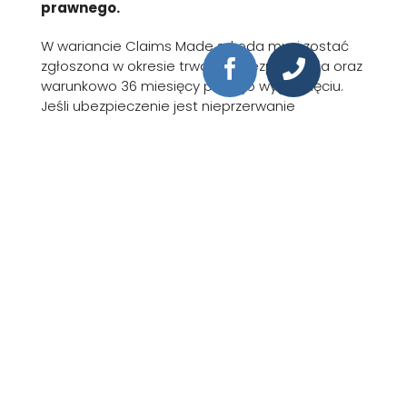
prawnego.
W wariancie Claims Made szkoda musi zostać
zgłoszona w okresie trwania ubezpieczenia oraz
warunkowo 36 miesięcy po jego wygaśnięciu.
Jeśli ubezpieczenie jest nieprzerwanie
kontynuowane, wówczas ochrona obejmuje
nawet czynności wykonywane w 2005 r.
Ubezpieczenia radców prawnych dostarcza
największy polski ubezpieczyciel PZU.