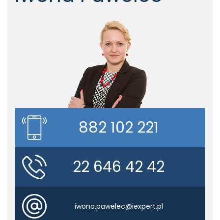
882 102 221
22 646 42 42
iwona.pawelec@iexpert.pl