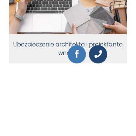
Ubezpieczenie architekta i projektanta
wnętrz
Pełna ochrona zawodu. Obejmuje wszystkie ryzyka i
skutecznie zabezpiecza przed odpowiedzialnością
cywilną zawodową.
Doradca