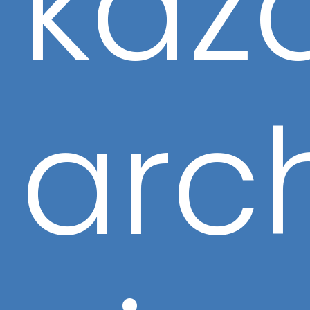
każ
arch