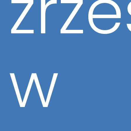
zrz
w