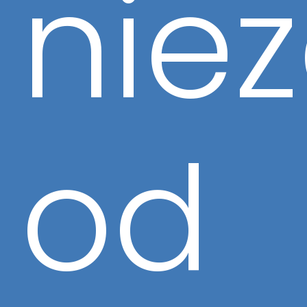
niez
od