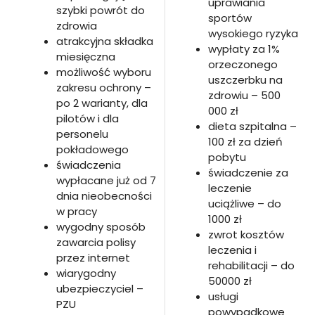
uprawiania
szybki powrót do
sportów
zdrowia
wysokiego ryzyka
atrakcyjna składka
wypłaty za 1%
miesięczna
orzeczonego
możliwość wyboru
uszczerbku na
zakresu ochrony –
zdrowiu – 500
po 2 warianty, dla
000 zł
pilotów i dla
dieta szpitalna –
personelu
100 zł za dzień
pokładowego
pobytu
świadczenia
świadczenie za
wypłacane już od 7
leczenie
dnia nieobecności
uciążliwe – do
w pracy
1000 zł
wygodny sposób
zwrot kosztów
zawarcia polisy
leczenia i
przez internet
rehabilitacji – do
wiarygodny
50000 zł
ubezpieczyciel –
usługi
PZU
powypadkowe