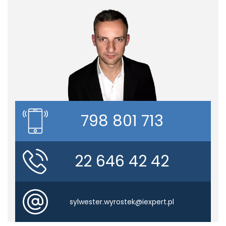
798 801 713
22 646 42 42
sylwester.wyrostek@iexpert.pl