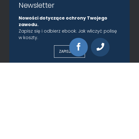
Newsletter
Nowości dotyczące ochrony Twojego
zawodu.
Zapisz się i odbierz ebook: Jak wliczyć polisę
w koszty.
ZAPISZ SIĘ »
Kontakt
iExpert.pl SA
22 646 42 42
iExpert.pl