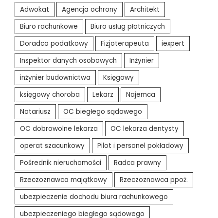
Adwokat
Agencja ochrony
Architekt
Biuro rachunkowe
Biuro usług płatniczych
Doradca podatkowy
Fizjoterapeuta
iexpert
Inspektor danych osobowych
Inżynier
inżynier budownictwa
Księgowy
księgowy choroba
Lekarz
Najemca
Notariusz
OC biegłego sądowego
OC dobrowolne lekarza
OC lekarza dentysty
operat szacunkowy
Pilot i personel pokładowy
Pośrednik nieruchomości
Radca prawny
Rzeczoznawca majątkowy
Rzeczoznawca ppoż.
ubezpieczenie dochodu biura rachunkowego
ubezpieczeniego biegłego sądowego