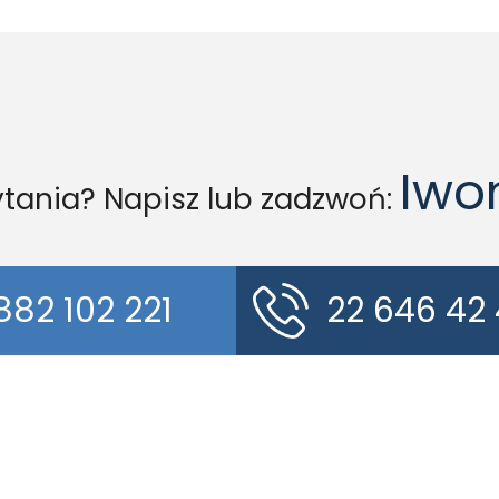
Iwo
tania? Napisz lub zadzwoń:
882 102 221
22 646 42