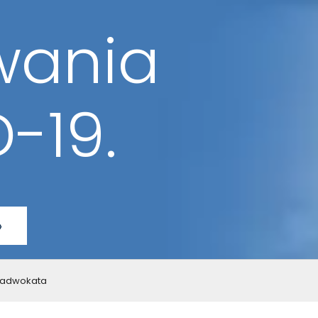
wania
-19.
»
 adwokata