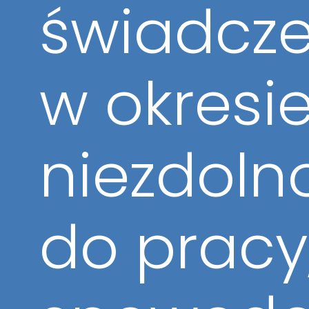
świadcze
w okresi
niezdoln
do pracy