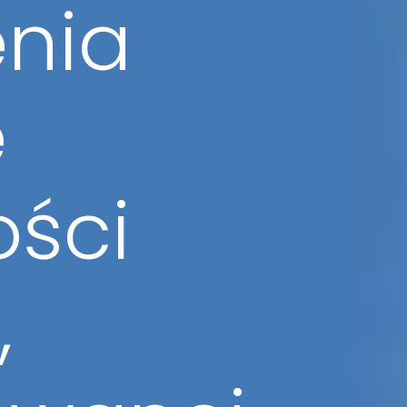
nia
e
ości
,