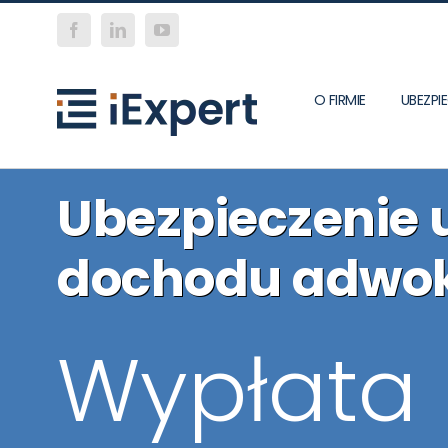
Skip
Facebook
LinkedIn
YouTube
to
content
O FIRMIE
UBEZP
Ubezpieczenie 
dochodu adwo
Wypłata