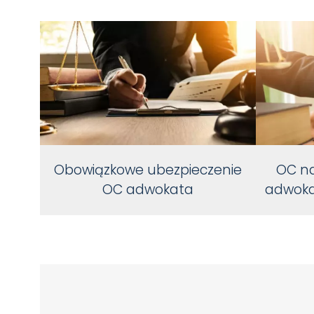
Obowiązkowe ubezpieczenie
OC na
OC adwokata
adwoka