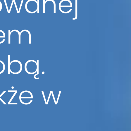
wanej
iem
obą.
kże w