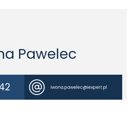
na Pawelec
 42
iwona.pawelec@iexpert.pl