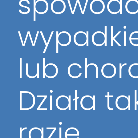
spowodo
wypadk
lub chor
Działa ta
razie