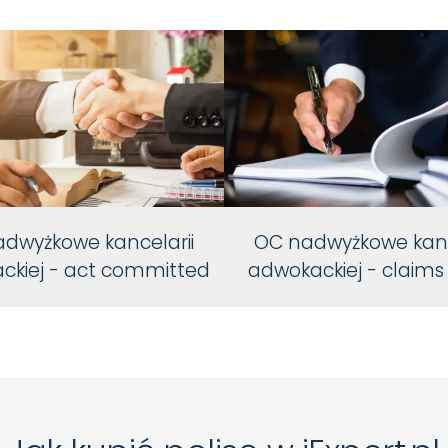
dwyżkowe kancelarii
OC nadwyżkowe kanc
ckiej - act committed
adwokackiej - claim