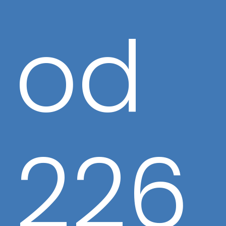
od
226