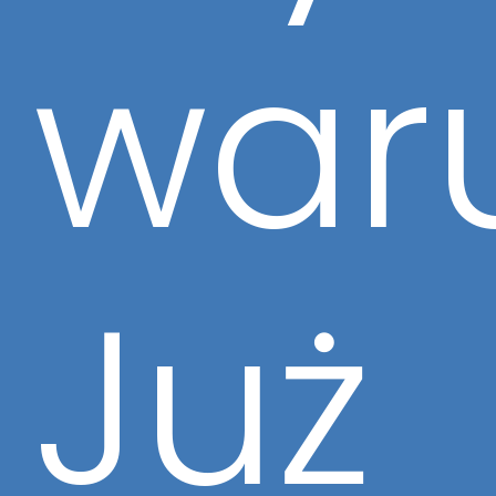
waru
Już