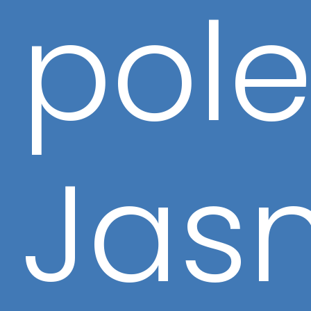
pol
Jas