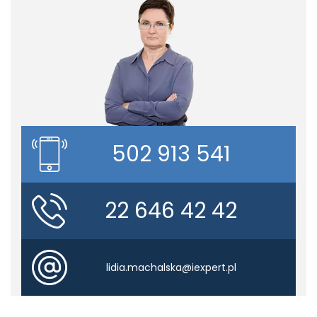
502 913 541
22 646 42 42
lidia.machalska@iexpert.pl