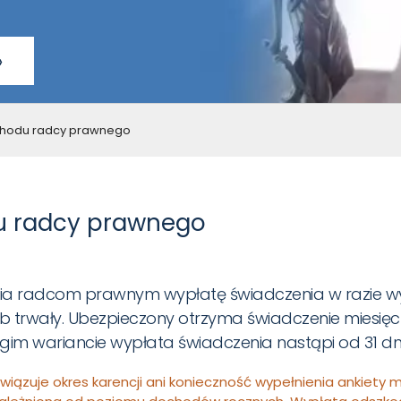
»
chodu radcy prawnego
u radcy prawnego
a radcom prawnym wypłatę świadczenia w razie wyp
trwały. Ubezpieczony otrzyma świadczenie miesięcz
gim wariancie wypłata świadczenia nastąpi od 31 dni
wiązuje okres karencji ani konieczność wypełnienia ankiety