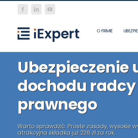
Skip
Facebook
LinkedIn
YouTube
to
content
O FIRMIE
UBEZP
Ubezpieczenie 
dochodu radcy
prawnego
Warto sprawdzić. Proste zasady, wysokie w
atrakcyjna składka już 226 zł za rok.