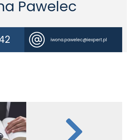
na Pawelec
 42
iwona.pawelec@iexpert.pl