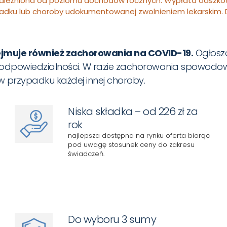
 uzależniona od poziomu dochodów rocznych. Wypłata odszk
padku lub choroby udokumentowanej zwolnieniem lekarskim.
jmuje również zachorowania na COVID-19.
Ogłoszo
 odpowiedzialności. W razie zachorowania spowodo
 przypadku każdej innej choroby.
Niska składka – od 226 zł za
rok
najlepsza dostępna na rynku oferta biorąc
pod uwagę stosunek ceny do zakresu
świadczeń.
Do wyboru 3 sumy