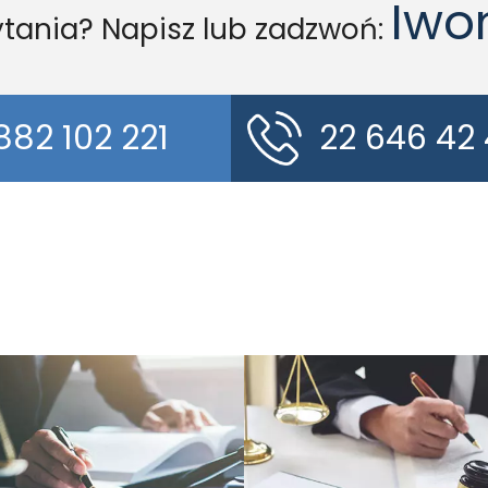
Iwo
tania? Napisz lub zadzwoń:
882 102 221
22 646 42