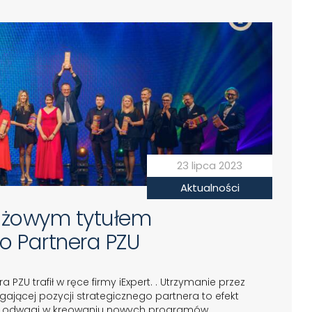
23 lipca 2023
Aktualności
stiżowym tytułem
o Partnera PZU
 PZU trafił w ręce firmy iExpert. . Utrzymanie przez
ającej pozycji strategicznego partnera to efekt
cji i odwagi w kreowaniu nowych programów