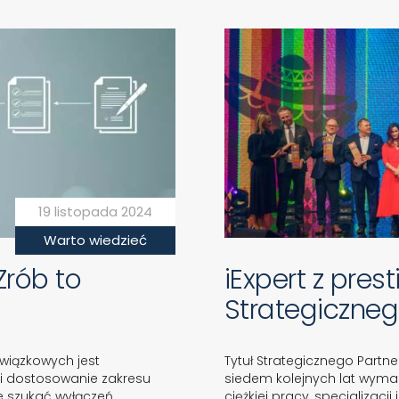
19 listopada 2024
Warto wiedzieć
Zrób to
iExpert z pre
Strategiczneg
wiązkowych jest
Tytuł Strategicznego Partnera
 i dostosowanie zakresu
siedem kolejnych lat wymag
 szukać wyłączeń,
ciężkiej pracy, specjaliza