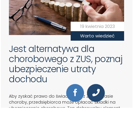
19 kwietnia 2023
Warto wiedzieć
Jest alternatywa dla
chorobowego z ZUS, poznaj
ubezpieczenie utraty
dochodu
Aby zyskać prawo do świadczenia z ZUS w czasie
choroby, przedsiębiorca może opłacać składki na
ubezpieczenie chorobowe. Ten dobrowolny element
ubezpieczenia społecznego jest jedną z możliwości
zabezpieczenia od czasowej niezdolności do pracy.