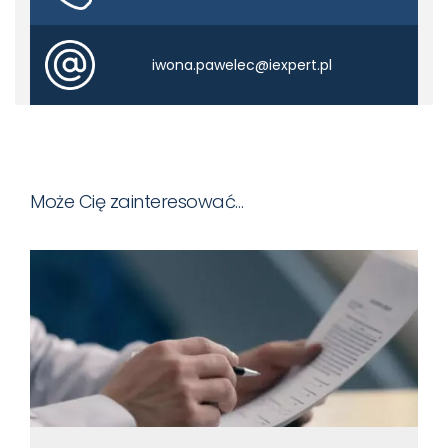
iwona.pawelec@iexpert.pl
Może Cię zainteresować…