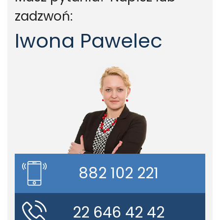
zadzwoń:
Iwona Pawelec
882 102 221
22 646 42 42