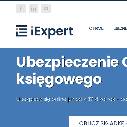
Skip
Facebook
LinkedIn
YouTube
to
content
O FIRMIE
UBEZP
Ubezpieczenie
księgowego
Ubezpiecz się online już od 437 zł za rok - o
OBLICZ SKŁADKĘ 