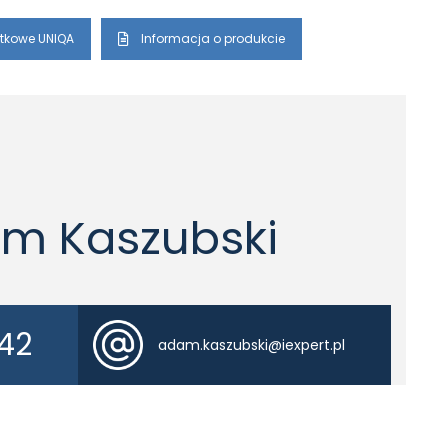
tkowe UNIQA
Informacja o produkcie
m Kaszubski
 42
adam.kaszubski@iexpert.pl