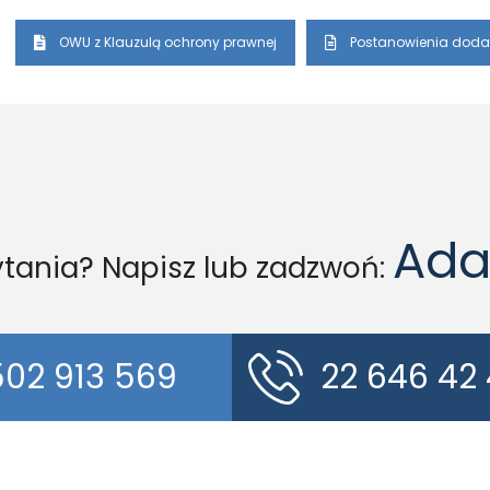
OWU z Klauzulą ochrony prawnej
Postanowienia doda
Ada
tania? Napisz lub zadzwoń:
502 913 569
22 646 42