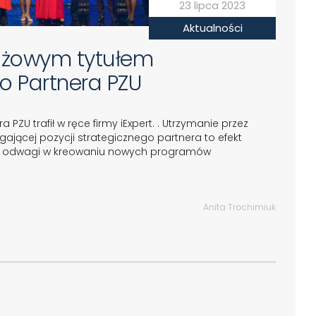
23 lipca 2023
Aktualności
stiżowym tytułem
o Partnera PZU
 PZU trafił w ręce firmy iExpert. . Utrzymanie przez
ającej pozycji strategicznego partnera to efekt
cji i odwagi w kreowaniu nowych programów
Anita Trochimiuk