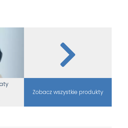
aty
a
Zobacz wszystkie produkty
o