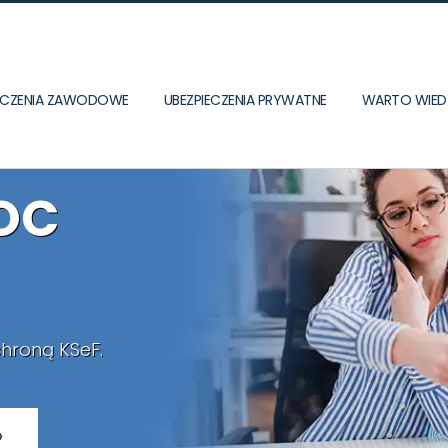
IECZENIA ZAWODOWE
UBEZPIECZENIA PRYWATNE
WARTO WIED
 OC
chroną KSeF.
»