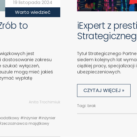
19 listopada 2024
Warto wiedzieć
Zrób to
iExpert z pre
Strategiczneg
wiązkowych jest
Tytuł Strategicznego Partnera
 i dostosowanie zakresu
siedem kolejnych lat wymag
 szukać wyłączeń,
ciężkiej pracy, specjaliza
auzule mogą mieć jakieś
ubezpieczeniowych.
rzymać wypłatę
CZYTAJ WIĘCEJ »
Anita Trochimiuk
Tagi: brak
podatkowy
#Inżynier
#inżynier
Rzeczoznawca majątkowy