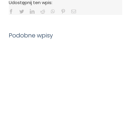
Udostępnij ten wpis:
majątkow
Facebook
Twitter
LinkedIn
Reddit
WhatsApp
Pinterest
Email
Podobne wpisy