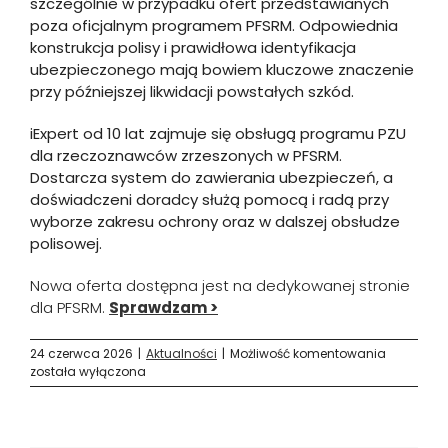
szczególnie w przypadku ofert przedstawianych
poza oficjalnym programem PFSRM. Odpowiednia
konstrukcja polisy i prawidłowa identyfikacja
ubezpieczonego mają bowiem kluczowe znaczenie
przy późniejszej likwidacji powstałych szkód.
iExpert
od 10 lat zajmuje się obsługą programu PZU
dla rzeczoznawców zrzeszonych w PFSRM.
Dostarcza system do zawierania ubezpieczeń, a
doświadczeni doradcy służą pomocą i radą przy
wyborze zakresu ochrony oraz w dalszej obsłudze
polisowej.
Nowa oferta dostępna jest na dedykowanej stronie
dla PFSRM.
Sprawdzam >
Zmiany
24 czerwca 2026
|
Aktualności
|
Możliwość komentowania
w
została wyłączona
programi
ubezpiecz
dla
rzeczozn