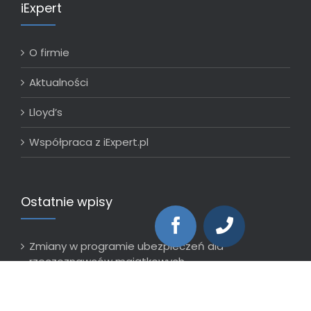
iExpert
O firmie
Aktualności
Lloyd’s
Współpraca z iExpert.pl
Ostatnie wpisy
Zmiany w programie ubezpieczeń dla
rzeczoznawców majątkowych
24 czerwca 2026
Jak zabezpieczyć swoje dochody w sytuacjach