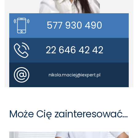
577 930 490
22 646 42 42
nikola.maciej@iexpert.pl
Może Cię zainteresować…