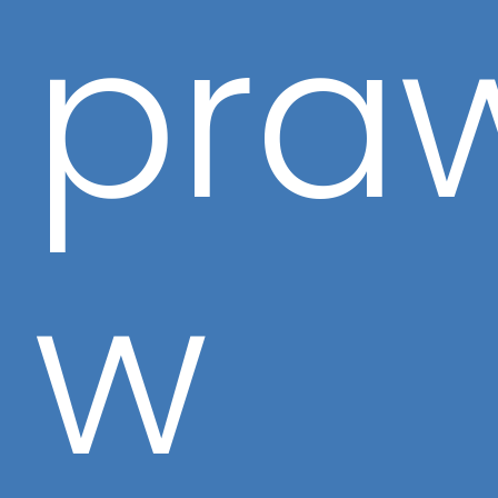
pra
w