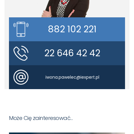
882 102 221
22 646 42 42
iwona.pawelec@iexpert.pl
Może Cię zainteresować…