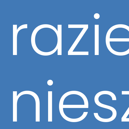
razi
nies