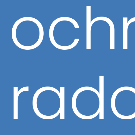
och
rad