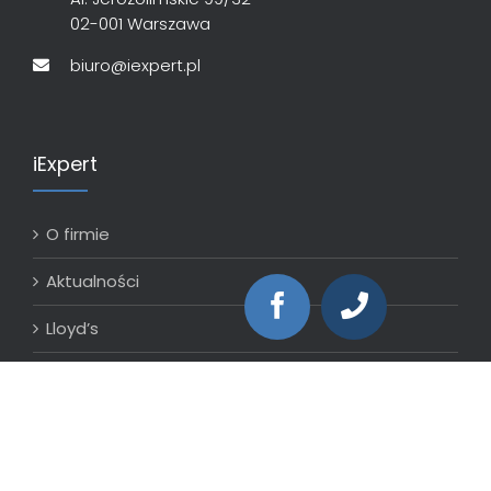
02-001 Warszawa
biuro@iexpert.pl
iExpert
O firmie
Aktualności
Lloyd’s
Współpraca z iExpert.pl
Ostatnie wpisy