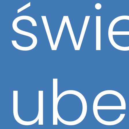
świ
ube