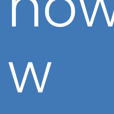
now
w