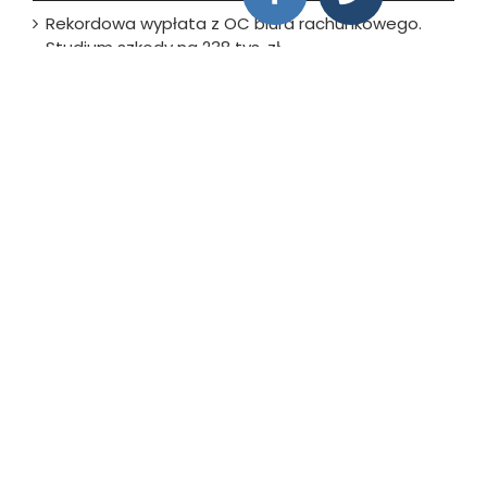
Rekordowa wypłata z OC biura rachunkowego.
Studium szkody na 238 tys. zł
Wyszukaj na stronie
Szukaj
Tagi
Adwokat
Agencja ochrony
Architekt
Biuro rachunkowe
Biuro usług płatniczych
Doradca podatkowy
Fizjoterapeuta
iexpert
Inspektor danych osobowych
Inżynier
inżynier budownictwa
Księgowy