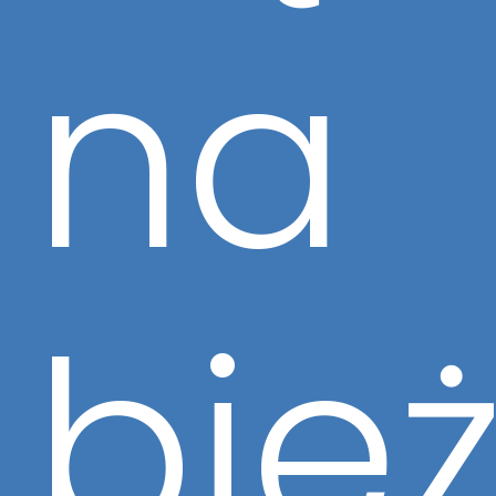
na
bie