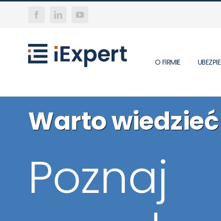
Skip
Facebook
LinkedIn
YouTube
to
content
O FIRMIE
UBEZP
Warto wiedzieć
Poznaj