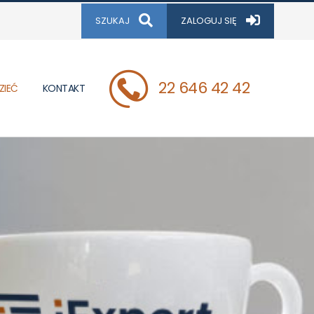
SZUKAJ
ZALOGUJ SIĘ
22 646 42 42
ZIEĆ
KONTAKT