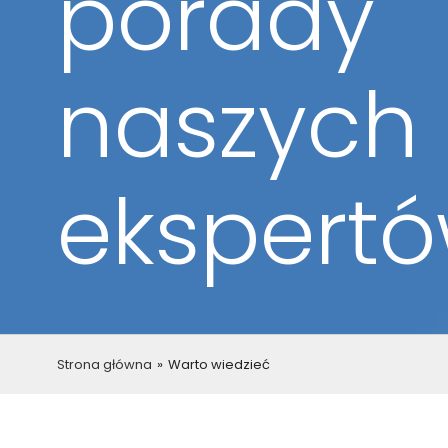
porady
naszych
ekspertó
Strona główna
»
Warto wiedzieć