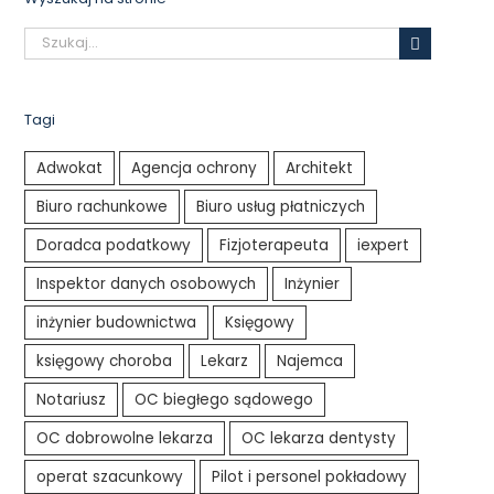
Szukaj
Tagi
Adwokat
Agencja ochrony
Architekt
Biuro rachunkowe
Biuro usług płatniczych
Doradca podatkowy
Fizjoterapeuta
iexpert
Inspektor danych osobowych
Inżynier
inżynier budownictwa
Księgowy
księgowy choroba
Lekarz
Najemca
Notariusz
OC biegłego sądowego
OC dobrowolne lekarza
OC lekarza dentysty
operat szacunkowy
Pilot i personel pokładowy