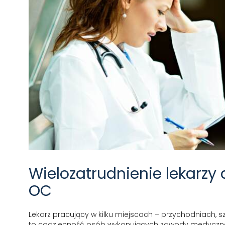
Wielozatrudnienie lekarzy
OC
Lekarz pracujący w kilku miejscach – przychodniach, s
to codzienność osób wykonujących zawody medyczne. Sz