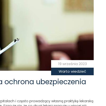
19 września 2023
Warto wiedzieć
 a ochrona ubezpieczenia
zpitalach i często prowadzący własną praktykę lekarską
acuje się, że co drugi lekarz pracuje u więcej niż