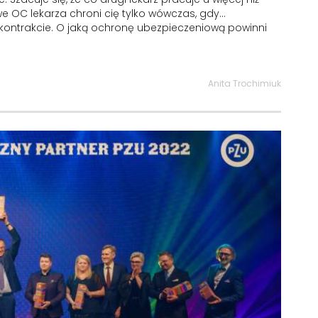
 OC lekarza chroni cię tylko wówczas, gdy…
 kontrakcie. O jaką ochronę ubezpieczeniową powinni
Anita Trochimiuk