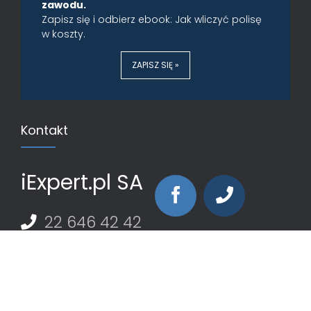
zawodu.
Zapisz się i odbierz ebook: Jak wliczyć polisę
w koszty.
ZAPISZ SIĘ »
Kontakt
iExpert.pl SA
22 646 42 42
iExpert.pl
Al. Jerozolimskie 99/32
02-001 Warszawa